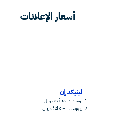
أسعار الإعلانات
لينيكد إن
⁠بوست : ٩٥٠٠ ألاف ريال
ريبوست : ٥٠٠٠ ألاف ريال