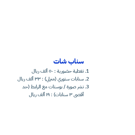
سناب شات
⁠تغطية حضورية : ٥٠ ألف ريال
سنابات ستوري (منزلي) : ٣٣ ألف ريال
⁠نشر صورة / بوستات مع الرابط (حد
أقصى ٣ سنابات) : ١٩ ألف ريال