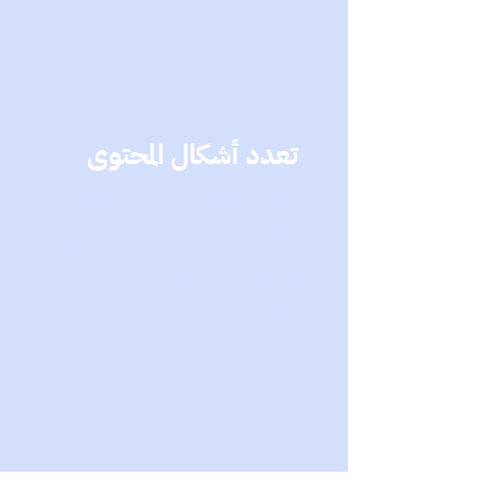
تعدد أشكال المحتوى
محتوى إعلانك لن يكون متشابه أو
متكرر. سيتم تصميم محتوى مباشر
وغير مباشر بهدف توصيل رسالتك
وهدفك من الإعلان (فيديو - صوت -
كتابة وتصاميم)