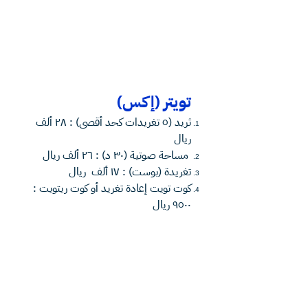
تويتر (إكس)
⁠ثريد (٥ تغريدات كحد أقصى) : ٢٨ ألف
ريال
⁠ ⁠مساحة صوتية (٣٠ د) : ٢٦ ألف ريال
⁠تغريدة (بوست) : ١٧ ألف ريال
⁠كوت تويت إعادة تغريد أو كوت ريتويت :
٩٥٠٠ ريال