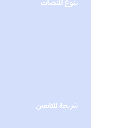
تنوع المنصات
الإعلان يتيح لك الوصول لآكثر من
عميل في أكثر من منصة في وقت
متقارب. (المتابعين ،الشريحة المتسهدفة
لا تدخل كل المنصات يوميًا)
شريحة المتابعين
شريحة متابعين ممتازة وشغوفة
بالتوصيات والمحتوى المقدم. (تفاعل