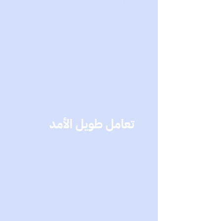
يصل إلى ١٠-٢٥٪ من ما يتم نشره)
تعامل طويل الأمد
الأثر يمتد٫ لو كان العمل على مدى
طويل أو اشتمل على خطة طويلة
ومستمرة.